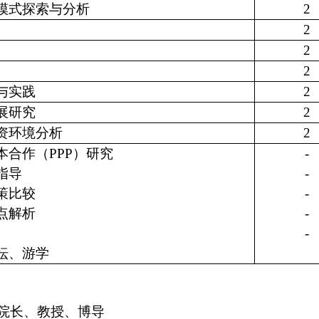
模式探索与分析
2
2
2
2
与实践
2
展研究
2
资环境分析
2
本合作（PPP）研究
-
指导
-
策比较
-
点解析
-
-
坛、游学
院长、教授、博导