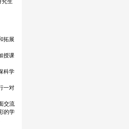
研究生
和拓展
加授课
保科学
行一对
面交流
彩的学
。