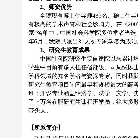
2、师资优势
全院现
有
博士生导师
436名、硕士生导
有极高的学术声誉和社会影响力
。
在
《
2
家
”
名单
中，
中国社会科学院
多位学者当选
年6月，我院共派出31人次专家学者为政
3、研究生教育成果
中国社科院研究生院自建院以来累计
学生中目前有多人担任省部级、司局级以
学科领域的知名学者与资深专家。同时我
研究生教育项目时间最早和规模最大的高
班；开设专业涵盖经济学、法学、文学、史
了上万名在职研究生课程班学员，绝大多
带头人。
【所系简介】