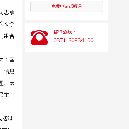
免费申请试听课
同志承
院长李
咨询热线：
门组合
0371-60934100
为：国
、信息
理、宏
民主
包括港