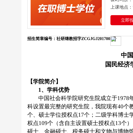
上课地点
立即
招生简章编号：社研继教招字
ZCGJGJ2017001号
中
国民经济
【学院简介】
1、学科优势
中国社会科学院研究生院成立于
197
科设置最完整的研究生院，
我院
现
有
40
个
个、硕士学位授权点17个；二级学科博士学
权点109个（含自主设置硕士授权点13
硕士、金融硕士、税务硕士和文物与博物馆